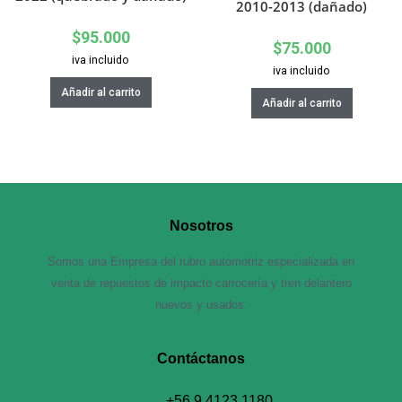
2010-2013 (dañado)
$
95.000
$
75.000
iva incluido
iva incluido
Añadir al carrito
Añadir al carrito
Nosotros
Somos una Empresa del rubro automotriz especializada en
venta de repuestos de impacto carrocería y tren delantero
nuevos y usados.
Contáctanos​
+56 9 4123 1180