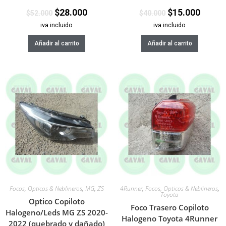
$
28.000
$
15.000
$
52.000
$
40.000
iva incluido
iva incluido
Añadir al carrito
Añadir al carrito
Focos, Opticos & Neblineros
,
MG
,
ZS
4Runner
,
Focos, Opticos & Neblineros
,
Toyota
Optico Copiloto
Foco Trasero Copiloto
Halogeno/Leds MG ZS 2020-
Halogeno Toyota 4Runner
2022 (quebrado y dañado)