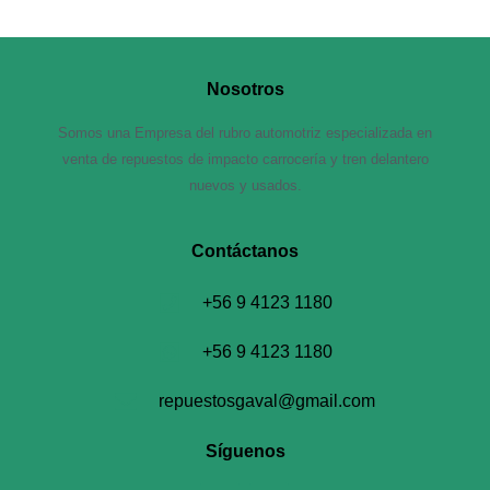
Nosotros
Somos una Empresa del rubro automotriz especializada en
venta de repuestos de impacto carrocería y tren delantero
nuevos y usados.
Contáctanos​
+56 9 4123 1180
+56 9 4123 1180
repuestosgaval@gmail.com
Síguenos