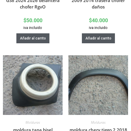
GS8 2024 2026 delantera
2009 2014 trasera chofer
chofer RgvO
daños
$
50.000
$
40.000
iva incluido
iva incluido
Añadir al carrito
Añadir al carrito
Molduras
Molduras
moldura tapa bisel
moldura chery tiggo 2 2018