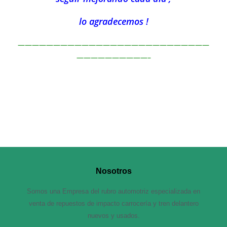
lo agradecemos !
———————————————————————————
——————————–
Nosotros
Somos una Empresa del rubro automotriz especializada en
venta de repuestos de impacto carrocería y tren delantero
nuevos y usados.