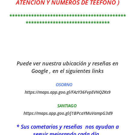
ATENCION Y NUMEROS DE TEEFONO )
*******************************************
*******************************
Puede ver nuestra ubicación y reseñas en
Google , en el siguientes links
OSORNO
https://maps.app.goo.gl/FAzY36FvpEVNQZKs9
SANTIAGO
https://maps.app.goo.gl/j1BPcaYMuVampG3d9
* Sus cometarios y reseñas nos ayudan a
seguir mejorando cada día ,