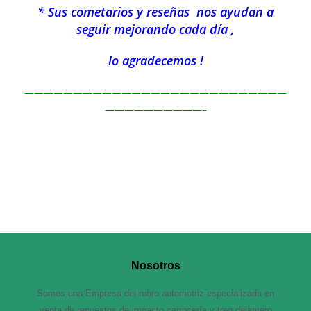
* Sus cometarios y reseñas nos ayudan a
seguir mejorando cada día ,
lo agradecemos !
———————————————————————————
——————————–
Nosotros
Somos una Empresa del rubro automotriz especializada en
venta de repuestos de impacto carrocería y tren delantero