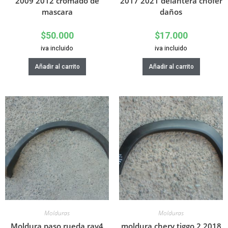
2009 2012 cromado de
2017 2021 delantera chofer
mascara
daños
$
50.000
$
17.000
iva incluido
iva incluido
Añadir al carrito
Añadir al carrito
Molduras
Molduras
Moldura paso rueda rav4
moldura chery tiggo 2 2018