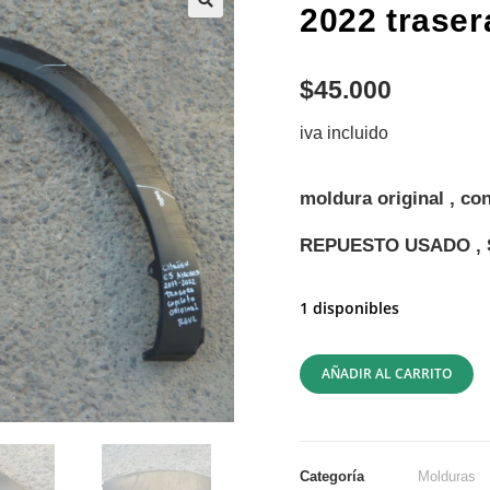
2022 traser
$
45.000
iva incluido
moldura original , co
REPUESTO USADO , 
1 disponibles
AÑADIR AL CARRITO
Categoría
Molduras