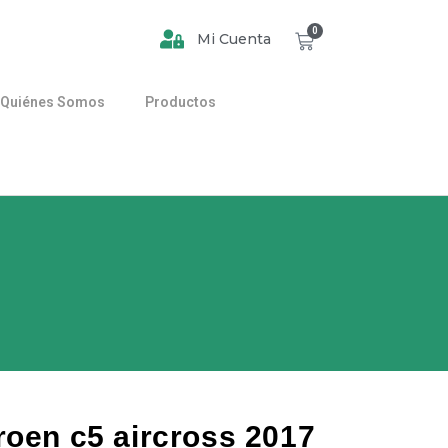
0
Mi Cuenta
Quiénes Somos
Productos
roen c5 aircross 2017