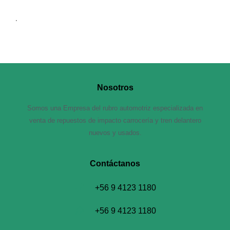
.
Nosotros
Somos una Empresa del rubro automotriz especializada en
venta de repuestos de impacto carrocería y tren delantero
nuevos y usados.
Contáctanos​
+56 9 4123 1180
+56 9 4123 1180