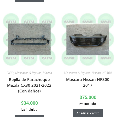
CX30
,
Mascaras & Rejillas
,
Mazda
Mascaras & Rejillas
,
Nissan
,
NP300
Rejilla de Parachoque
Mascara Nissan NP300
Mazda CX30 2021-2022
2017
(Con daños)
$
75.000
$
34.000
iva incluido
iva incluido
Añadir al carrito