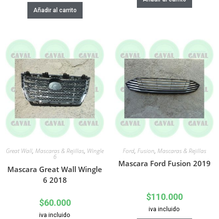
Añadir al carrito
Great Wall
,
Mascaras & Rejillas
,
Wingle
Ford
,
Fusion
,
Mascaras & Rejillas
6
Mascara Ford Fusion 2019
Mascara Great Wall Wingle
6 2018
$
110.000
$
60.000
iva incluido
iva incluido