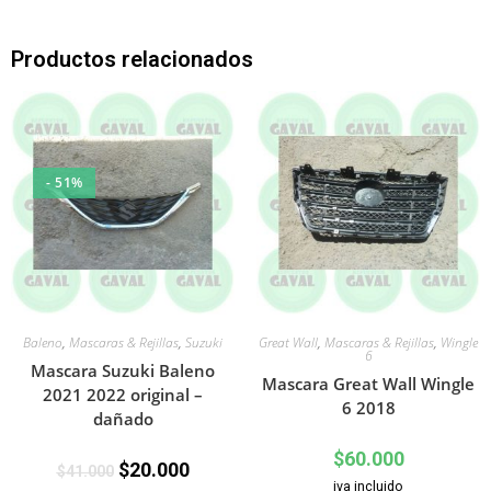
Productos relacionados
- 51%
Baleno
,
Mascaras & Rejillas
,
Suzuki
Great Wall
,
Mascaras & Rejillas
,
Wingle
6
Mascara Suzuki Baleno
Mascara Great Wall Wingle
2021 2022 original –
6 2018
dañado
$
60.000
$
20.000
$
41.000
iva incluido