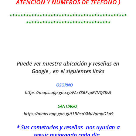
ATENCION Y NUMEROS DE TEEFONO )
*******************************************
*******************************
Puede ver nuestra ubicación y reseñas en
Google , en el siguientes links
OSORNO
https://maps.app.goo.gl/FAzY36FvpEVNQZKs9
SANTIAGO
https://maps.app.goo.gl/j1BPcaYMuVampG3d9
* Sus cometarios y reseñas nos ayudan a
seguir mejorando cada día ,