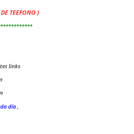
 DE TEEFONO )
*************
tes links
s9
d9
da día ,
——–