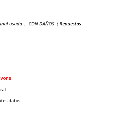
ginal usada , CON DAÑOS ( R
epuestos
avor
!!
ral
ntes datos