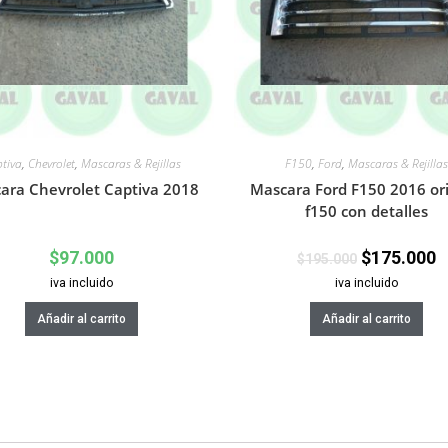
tiva
,
Chevrolet
,
Mascaras & Rejillas
F150
,
Ford
,
Mascaras & Rejillas
ara Chevrolet Captiva 2018
Mascara Ford F150 2016 ori
f150 con detalles
$
97.000
$
175.000
$
195.000
iva incluido
iva incluido
Añadir al carrito
Añadir al carrito