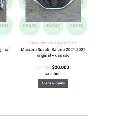
Baleno
,
Mascaras & Rejillas
,
Suzuki
ginal
Mascara Suzuki Baleno 2021 2022
original – dañado
$
20.000
$
41.000
iva incluido
Añadir al carrito