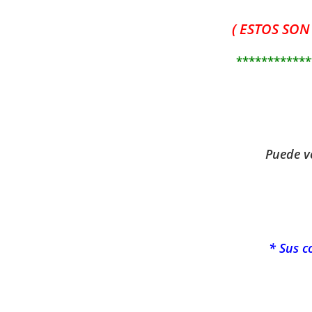
( ESTOS SON
************
Puede ve
* Sus c
——