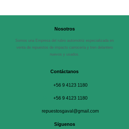
Nosotros
Somos una Empresa del rubro automotriz especializada en
venta de repuestos de impacto carrocería y tren delantero
nuevos y usados.
Contáctanos​
+56 9 4123 1180
+56 9 4123 1180
repuestosgaval@gmail.com
Síguenos