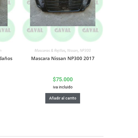
n
Mascaras & Rejillas
,
Nissan
,
NP300
 daños
Mascara Nissan NP300 2017
$
75.000
iva incluido
Añadir al carrito