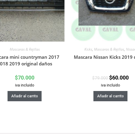
Mascaras & Rejillas
Kicks
,
Mascaras & Rejillas
,
Nissa
ara mini countryman 2017
Mascara Nissan Kicks 2019
018 2019 original daños
$
70.000
$
60.000
$
79.000
iva incluido
iva incluido
Añadir al carrito
Añadir al carrito