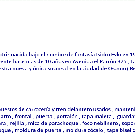
z nacida bajo el nombre de fantasía Isidro Evlo en 1
lmente hace mas de 10 años en Avenida el Parrón 375 , 
stra nueva y única sucursal en la ciudad de Osorno ( R
uestos de carrocería y tren delantero usados , manten
rro , frontal , puerta , portalón , tapa maleta , guardaf
cara , rejilla , mica de parachoque , foco neblinero , so
ue , moldura de puerta , moldura zócalo , tapa bisel 