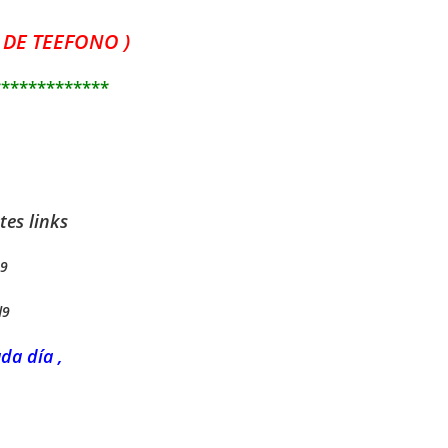
 DE TEEFONO )
*************
tes links
s9
d9
da día ,
——–