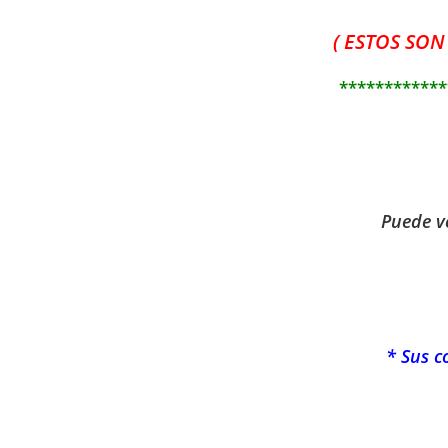
( ESTOS SON
************
Puede ve
* Sus c
——