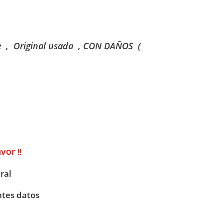
e , Original usada , CON DAÑOS (
avor
!!
ral
ntes datos