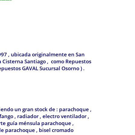
997 , ubicada originalmente en San
La Cisterna Santiago , como Repuestos
epuestos GAVAL Sucursal Osorno ) .
iendo un gran stock de : parachoque ,
ango , radiador , electro ventilador ,
porte guía ménsula parachoque ,
de parachoque , bisel cromado