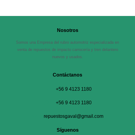
Nosotros
Somos una Empresa del rubro automotriz especializada en
venta de repuestos de impacto carrocería y tren delantero
nuevos y usados.
Contáctanos​
+56 9 4123 1180
+56 9 4123 1180
repuestosgaval@gmail.com
Síguenos