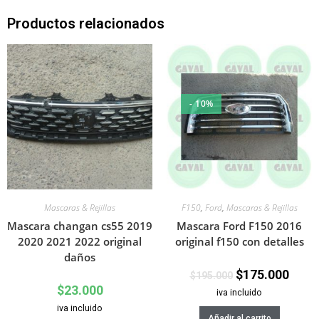
Productos relacionados
- 10%
Mascaras & Rejillas
F150
,
Ford
,
Mascaras & Rejillas
Mascara changan cs55 2019
Mascara Ford F150 2016
2020 2021 2022 original
original f150 con detalles
daños
$
175.000
$
195.000
$
23.000
iva incluido
iva incluido
Añadir al carrito