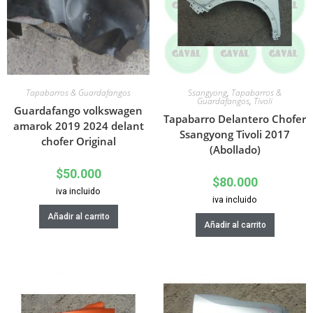
Tapabarros & Guardafangos
Ssangyong
,
Tapabarros &
Guardafangos
,
Tivoli
Guardafango volkswagen
Tapabarro Delantero Chofer
amarok 2019 2024 delant
Ssangyong Tivoli 2017
chofer Original
(Abollado)
$
50.000
$
80.000
iva incluido
iva incluido
Añadir al carrito
Añadir al carrito