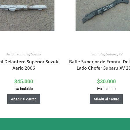
Aerio
,
Frontales
,
Suzuki
Frontales
,
Subaru
,
XV
al Delantero Superior Suzuki
Bafle Superior de Frontal De
Aerio 2006
Lado Chofer Subaru XV 2
$
45.000
$
30.000
iva incluido
iva incluido
Añadir al carrito
Añadir al carrito