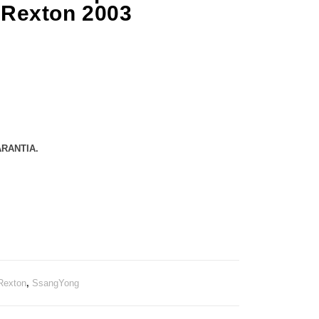
Rexton 2003
RANTIA.
Rexton
,
SsangYong