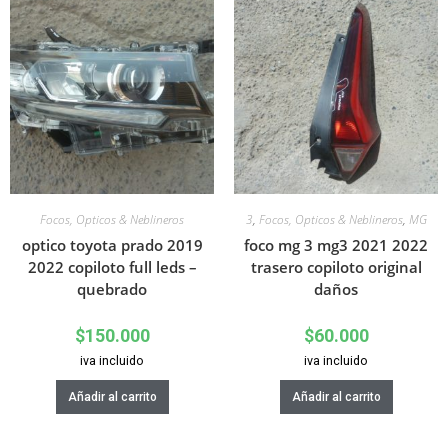
Focos, Opticos & Neblineros
3
,
Focos, Opticos & Neblineros
,
MG
optico toyota prado 2019
foco mg 3 mg3 2021 2022
2022 copiloto full leds –
trasero copiloto original
quebrado
daños
$
150.000
$
60.000
iva incluido
iva incluido
Añadir al carrito
Añadir al carrito