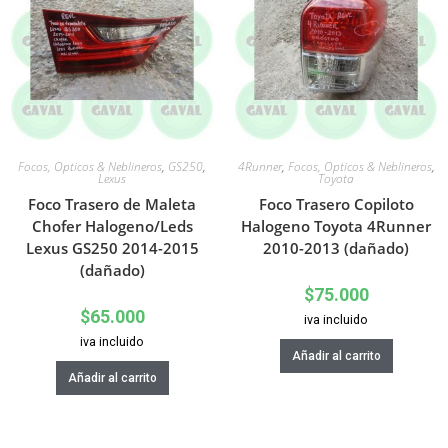
Focos, Opticos & Neblineros
,
GS250
,
4Runner
,
Focos, Opticos & Neblineros
,
Lexus
Toyota
Foco Trasero de Maleta
Foco Trasero Copiloto
Chofer Halogeno/Leds
Halogeno Toyota 4Runner
Lexus GS250 2014-2015
2010-2013 (dañado)
(dañado)
$
75.000
$
65.000
iva incluido
iva incluido
Añadir al carrito
Añadir al carrito