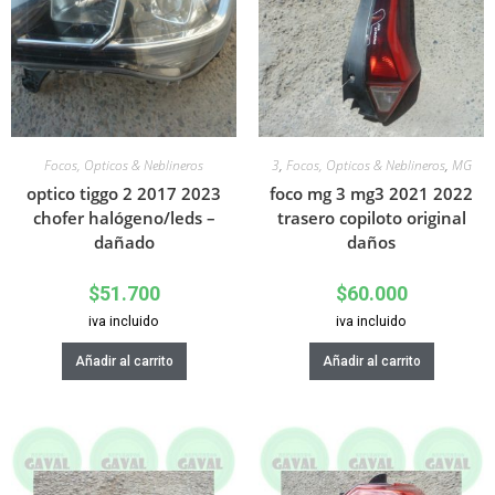
Focos, Opticos & Neblineros
3
,
Focos, Opticos & Neblineros
,
MG
optico tiggo 2 2017 2023
foco mg 3 mg3 2021 2022
chofer halógeno/leds –
trasero copiloto original
dañado
daños
$
51.700
$
60.000
iva incluido
iva incluido
Añadir al carrito
Añadir al carrito