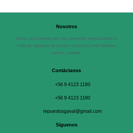
Nosotros
Somos una Empresa del rubro automotriz especializada en
venta de repuestos de impacto carrocería y tren delantero
nuevos y usados.
Contáctanos​
+56 9 4123 1180
+56 9 4123 1180
repuestosgaval@gmail.com
Síguenos